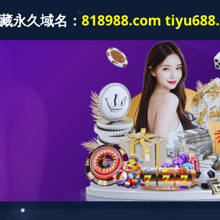
分类
荣誉资质
厂区设备
人才招聘
新