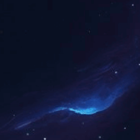
效率
波形失真
响应时间
尖峰吸收
环境温度
音频噪声
抗电强度
绝缘电阻
四、规格型号
型号规格
相数
(kVA)
JJW -0.5
JJW -1
JJW -2