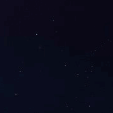
27
1
37
1
65
1
87
1
100
1
114
1
站网站
投诉电话：13012516897
青岛市即墨区环保产业园即
传真：0532-88563775
邮箱：lanyudianqi@126.com
-88564000
网址：www.anythingcomedy.com
2-88564000转物流部
客服热线：400-0532-669