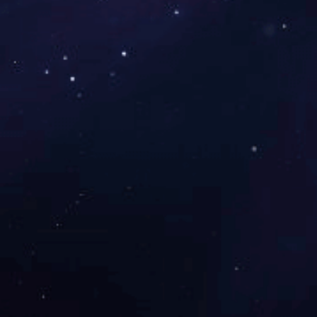
JJW -3
单相
JJW -5
JJW -10
JJW -15
JJW -20
JJW -30