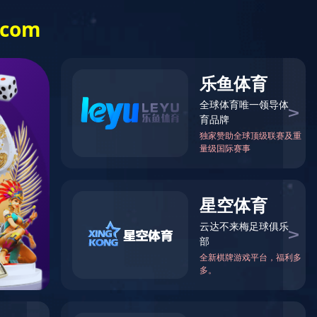
设为主页
添加收藏
地址导航
闻中心
销售网点
联系我们